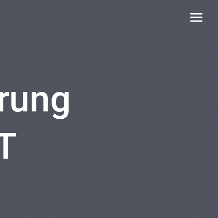
rung
RT