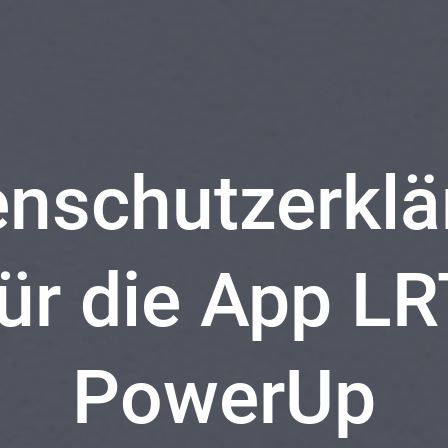
enschutzerklä
ür die App L
PowerUp